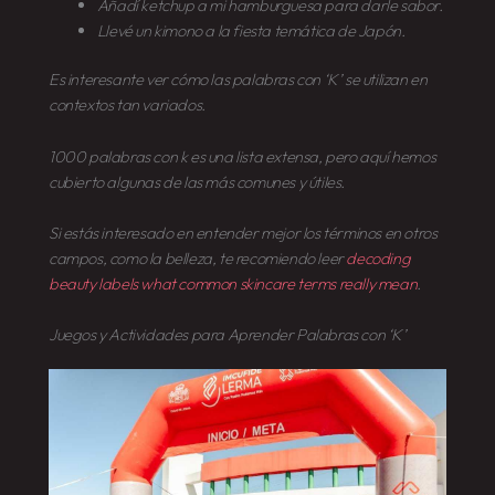
Añadí
ketchup
a mi hamburguesa para darle sabor.
Llevé un
kimono
a la fiesta temática de Japón.
Es interesante ver cómo las palabras con ‘K’ se utilizan en
contextos tan variados.
1000 palabras con k es una lista extensa, pero aquí hemos
cubierto algunas de las más comunes y útiles.
Si estás interesado en entender mejor los términos en otros
campos, como la belleza, te recomiendo leer
decoding
beauty labels what common skincare terms really mean
.
Juegos y Actividades para Aprender Palabras con ‘K’