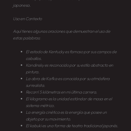
japonesa.
Uso en Contexto
Aquí tienes algunas oraciones que demuestran el uso de
estas palabras:
El estado de
Kentucky
es famoso por sus campos de
caballos.
Kandinsky
es reconocido por su estilo abstracto en
pintura.
La obra de
Kafka
es conocida por su atmósfera
surrealista.
Recorrí
5 kilómetros
en mi última carrera.
El
kilogramo
es la unidad estándar de masa en el
sistema métrico.
La
energía cinética
es la energía que posee un
objeto por su movimiento.
El
kabuki
es una forma de teatro tradicional japonés.