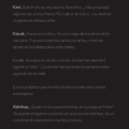
Kiwi.
Este fruto es uno de mis favoritos.
¿Has probado
alguna vez un kiwi fresco?
Su sabor es único, y su textura
crujiente es refrescante.
Kayak.
Hace unos años, fui a un viaje de kayak en el río
cercano. Fue una aventura emocionante, y me hizo
apreciar la belleza de la naturaleza.
Kinder. Aunque no es tan común,
kinder
(en alemán)
significa “niño”.
Los kinder del vecindario siempre están
jugando en la calle.
Es una palabra que he escuchado en películas y series
extranjeras.
Ketchup.
¿Quién no ha usado ketchup en sus papas fritas?
No puedo imaginar comerlas sin un poco de ketchup.
Es un
condimento esencial en muchas cocinas.