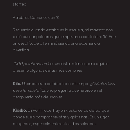
started.
Palabras Comunes con ‘K’
Recuerdo cuando estaba en la escuela, mi maestra nos
pidió buscar palabras que empezaran con la letra ‘k’. Fue
un desafío, pero terminó siendo una experiencia
divertida.
1000 palabras con k
es una lista extensa, pero aquí te
presento algunas de las más comunes.
Kilo.
Usamos esta palabra todo el tiempo.
¿Cuántos kilos
pesa tu maleta?
Es una pregunta que he oído en el
aeropuerto más de una vez.
Kiosko.
En Port Hope, hay un kiosko cerca del parque
donde suelo comprar revistas y golosinas. Es un lugar
acogedor, especialmente en los días soleados.