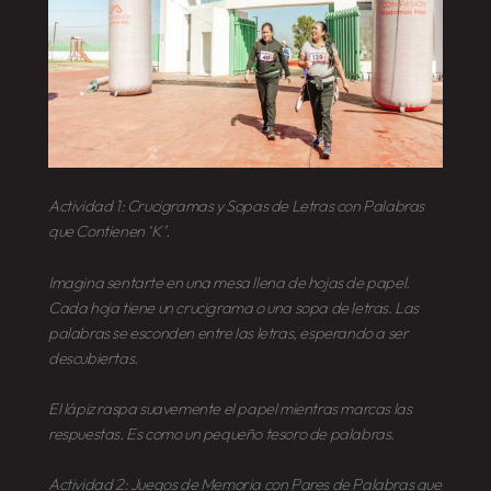
Actividad 1: Crucigramas y Sopas de Letras con Palabras
que Contienen ‘K’.
Imagina sentarte en una mesa llena de hojas de papel.
Cada hoja tiene un crucigrama o una sopa de letras. Las
palabras se esconden entre las letras, esperando a ser
descubiertas.
El lápiz raspa suavemente el papel mientras marcas las
respuestas. Es como un pequeño tesoro de palabras.
Actividad 2: Juegos de Memoria con Pares de Palabras que