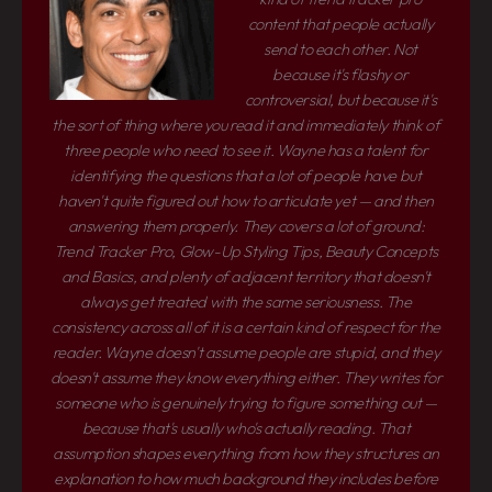
content that people actually
send to each other. Not
because it's flashy or
controversial, but because it's
the sort of thing where you read it and immediately think of
three people who need to see it. Wayne has a talent for
identifying the questions that a lot of people have but
haven't quite figured out how to articulate yet — and then
answering them properly. They covers a lot of ground:
Trend Tracker Pro, Glow-Up Styling Tips, Beauty Concepts
and Basics, and plenty of adjacent territory that doesn't
always get treated with the same seriousness. The
consistency across all of it is a certain kind of respect for the
reader. Wayne doesn't assume people are stupid, and they
doesn't assume they know everything either. They writes for
someone who is genuinely trying to figure something out —
because that's usually who's actually reading. That
assumption shapes everything from how they structures an
explanation to how much background they includes before