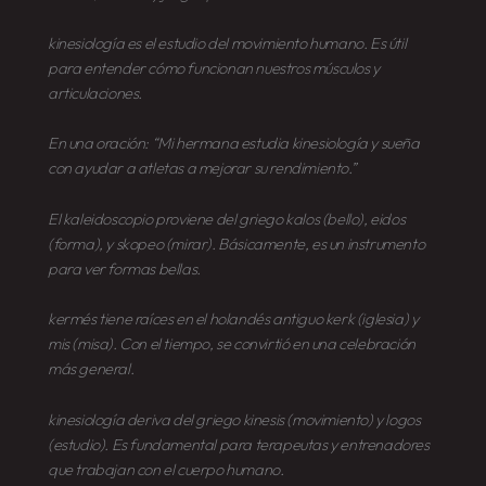
kinesiología
es el estudio del movimiento humano. Es útil
para entender cómo funcionan nuestros músculos y
articulaciones.
En una oración: “Mi hermana estudia
kinesiología
y sueña
con ayudar a atletas a mejorar su rendimiento.”
El
kaleidoscopio
proviene del griego
kalos
(bello),
eidos
(forma), y
skopeo
(mirar). Básicamente, es un instrumento
para ver formas bellas.
kermés
tiene raíces en el holandés antiguo
kerk
(iglesia) y
mis
(misa). Con el tiempo, se convirtió en una celebración
más general.
kinesiología
deriva del griego
kinesis
(movimiento) y
logos
(estudio). Es fundamental para terapeutas y entrenadores
que trabajan con el cuerpo humano.