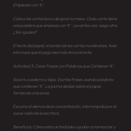
Empiezan con ‘K’.
Coloca las cartas boca abajo en la mesa. Cada carta tiene
una palabra que empieza con ‘K’. Levantas una, luego otra.
¿Son iguales?
El tacto del papel, el sonido de las cartas moviéndose, todo
esto hace que el juego sea más emocionante.
Actividad 3: Crear Frases con Palabras que Contienen ‘K’.
Saca tu cuaderno y lápiz. Escribe frases usando palabras
que contienen ‘K’. La pluma desliza sobre el papel,
formando oraciones.
Escucha el silencio de la concentración, interrumpido por el
suave ruido de la escritura.
Beneficios: Cómo estas actividades ayudan a memorizar y