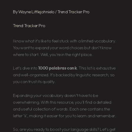
By
Wayne Littlejohnielo
/
Trend Tracker Pro
Trend Tracker Pro
I know what it’s like to feel stuck with a limited vocabulary.
You want to expand your word choices but don’t know
where to start. Well, you’re in the right place.
Let’s dive into
1000 palabras con k
. This list is exhaustive
and well-organized. It’s backed by linguistic research, so
you can trust its quality.
Expanding your vocabulary doesn’t have to be
overwhelming. With this resource, you’ll find a detailed
and useful collection of words. Each one contains the
letter ‘k’, making it easier for you to learn and remember.
So, are you ready to boost your language skills? Let’s get