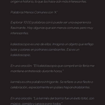
origen e historia, lo que las hace aún más interesantes.
Palabras Menos Comunes con ‘K’
Explorar
1000 palabras con k
puede ser una experiencia
fascinante. Hay algunas que son menos comunes pero muy
interesantes.
kaleidoscopio
es una de ellas. Imagina un objeto que refleja
luces y colores en patrones cambiantes. Eso es un
kaleidoscopio
.
En una oración: “El
kaleidoscopio
que compré en la feria me
mantiene entretenido durante horas.”
kermés
es otra palabra intrigante. Se refiere a una fiesta o
celebración, especialmente en países hispanohablantes.
En una oración: “La
kermés
del barrio fue un éxito total, con
música, comida y juegos para todos.”