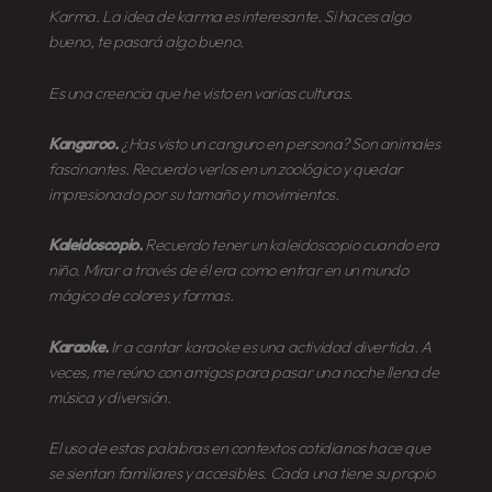
Karma. La idea de
karma
es interesante.
Si haces algo
bueno, te pasará algo bueno.
Es una creencia que he visto en varias culturas.
Kangaroo.
¿Has visto un canguro en persona?
Son animales
fascinantes. Recuerdo verlos en un zoológico y quedar
impresionado por su tamaño y movimientos.
Kaleidoscopio.
Recuerdo tener un
kaleidoscopio
cuando era
niño. Mirar a través de él era como entrar en un mundo
mágico de colores y formas.
Karaoke.
Ir a cantar karaoke
es una actividad divertida. A
veces, me reúno con amigos para pasar una noche llena de
música y diversión.
El uso de estas palabras en contextos cotidianos hace que
se sientan familiares y accesibles. Cada una tiene su propio